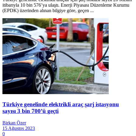
itibarıyla 10 bin 576’ya ulaştı. Enerji Piyasası Düzenleme Kurumu
(EPDK) üzerinden alınan bilgiye göre, geçen ...
Türkiye genelinde elektrikli araç şarj istasyonu
sayısı 3 bin 700’ü geçti
Birkan Özer
15 Ağustos 2023
0