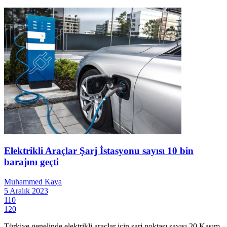
Elektrikli Araçlar Şarj İstasyonu sayısı 10 bin
barajını geçti
Muhammed Kaya
5 Aralık 2023
110
120
Türkiye genelinde elektrikli araçlar için şarj noktası sayısı 20 Kasım