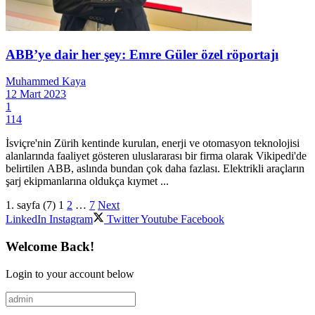
ABB’ye dair her şey: Emre Güler özel röportajı
Muhammed Kaya
12 Mart 2023
1
114
İsviçre'nin Zürih kentinde kurulan, enerji ve otomasyon teknolojisi
alanlarında faaliyet gösteren uluslararası bir firma olarak Vikipedi'de
belirtilen ABB, aslında bundan çok daha fazlası. Elektrikli araçların
şarj ekipmanlarına oldukça kıymet ...
1. sayfa (7)
1
2
…
7
Next
LinkedIn
Instagram
Twitter
Youtube
Facebook
Welcome Back!
Login to your account below