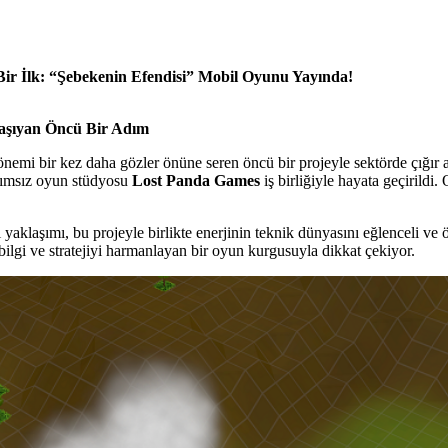
r İlk: “Şebekenin Efendisi” Mobil Oyunu Yayında!
Taşıyan Öncü Bir Adım
mi bir kez daha gözler önüne seren öncü bir projeyle sektörde çığır aç
ımsız oyun stüdyosu
Lost Panda Games
iş birliğiyle hayata geçirildi.
yaklaşımı, bu projeyle birlikte enerjinin teknik dünyasını eğlenceli ve
bilgi ve stratejiyi harmanlayan bir oyun kurgusuyla dikkat çekiyor.