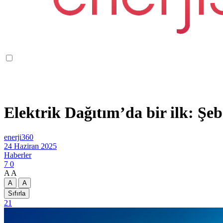
Elektrik Dağıtım’da bir ilk: Şe
enerji360
24 Haziran 2025
Haberler
7
0
A
A
A
A
Sıfırla
21