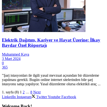
Elektrik Dağıtım, Kariyer ve Hayat Üzerine: İlkay
Baydar Özel Röportajı
Muhammed Kaya
3 Mart 2024
0
365
"Şarj istasyonları ile ilgili yasal mevzuat açısından bir düzenleme
yapılması gerekli. Bugün online internet sitelerinden bile şarj
istasyonu satışı yapılıyor. Yasal düzenleme olursa elektrikli araç ...
1. sayfa (8)
1
2
…
8
Next
LinkedIn
Instagram
Twitter
Youtube
Facebook
Welcome Back!