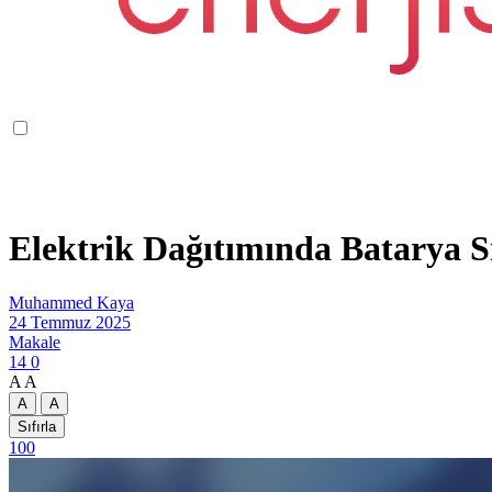
Elektrik Dağıtımında Batarya S
Muhammed Kaya
24 Temmuz 2025
Makale
14
0
A
A
A
A
Sıfırla
100