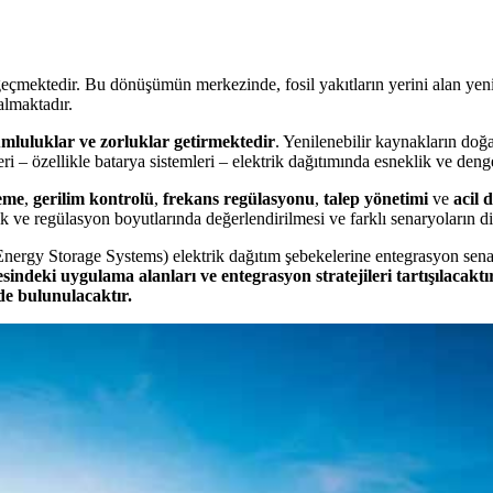
geçmektedir. Bu dönüşümün merkezinde, fosil yakıtların yerini alan yenil
almaktadır.
mluluklar ve zorluklar getirmektedir
. Yenilenebilir kaynakların doğ
 – özellikle batarya sistemleri – elektrik dağıtımında esneklik ve denge
eme
,
gerilim kontrolü
,
frekans regülasyonu
,
talep yönetimi
ve
acil
ve regülasyon boyutlarında değerlendirilmesi ve farklı senaryoların d
ergy Storage Systems) elektrik dağıtım şebekelerine entegrasyon senar
esindeki uygulama alanları ve entegrasyon stratejileri tartışılacakt
de bulunulacaktır.