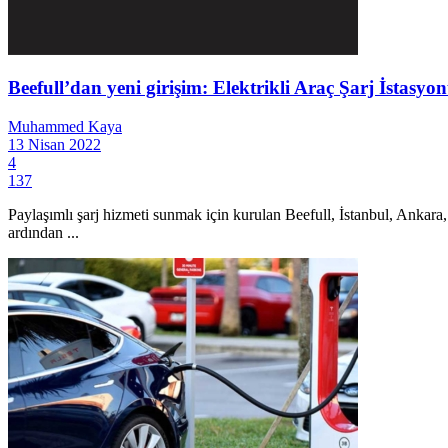
Beefull’dan yeni girişim: Elektrikli Araç Şarj İstasyo
Muhammed Kaya
13 Nisan 2022
4
137
Paylaşımlı şarj hizmeti sunmak için kurulan Beefull, İstanbul, Ankar
ardından ...