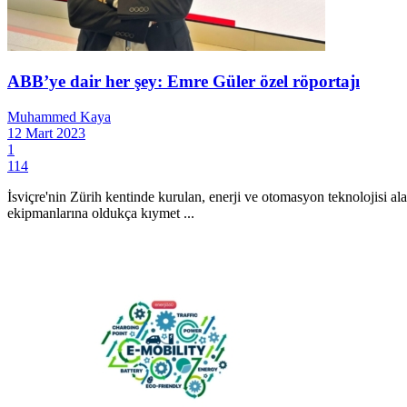
ABB’ye dair her şey: Emre Güler özel röportajı
Muhammed Kaya
12 Mart 2023
1
114
İsviçre'nin Zürih kentinde kurulan, enerji ve otomasyon teknolojisi alan
ekipmanlarına oldukça kıymet ...