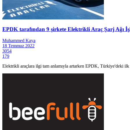
EPDK tarafından 9 şirkete Elektrikli Araç Şarj Ağı İşl
Muhammed Kaya
18 Temmuz 2022
3054
179
Elektrikli araçlara ilgi tam anlamıyla artarken EPDK, Türkiye'deki ilk şarj