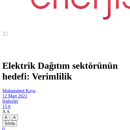
Elektrik Dağıtım sektörünün
hedefi: Verimlilik
Muhammed Kaya
12 Mart 2021
Haberler
15
0
A
A
A
A
Sıfırla
0