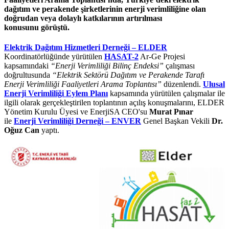
dağıtım ve perakende şirketlerinin enerji verimliliğine olan
doğrudan veya dolaylı katkılarının artırılması
konusunu görüştü.
Elektrik Dağıtım Hizmetleri Derneği – ELDER
Koordinatörlüğünde yürütülen
HASAT-2
Ar-Ge Projesi
kapsamındaki
“Enerji Verimliliği Bilinç Endeksi”
çalışması
doğrultusunda
“Elektrik Sektörü Dağıtım ve Perakende Tarafı
Enerji Verimliliği Faaliyetleri Arama Toplantısı”
düzenlendi.
Ulusal
Enerji Verimliliği Eylem Planı
kapsamında yürütülen çalışmalar ile
ilgili olarak gerçekleştirilen toplantının açılış konuşmalarını, ELDER
Yönetim Kurulu Üyesi ve EnerjiSA CEO'su
Murat Pınar
ile
Enerji Verimliliği Derneği – ENVER
Genel Başkan Vekili
Dr.
Oğuz Can
yaptı.