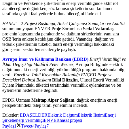
Dağıtım ve Perakende şirketlerinin enerji verimliliğinde aktif rol
alabileceğine değinirken, söz konusu şirketlerin son kullanıcı
tarafında çeşitli faaliyetlerde bulunabileceğini ifade etti.
HASAT – 2 Projesi Başlangıç Anket Çalışması Sonuçları ve Analizi
sunumunu yapan ENVER Proje Sorumlusu
Sedat Vatandaş
,
projenin kapsamında perakende ve dağıtım şirketlerinin yanı sıra
OSB’lerin ankete katıldığını dile getirdi. Vatandaş, dağıtım ve
tedarik şirketlerinin tüketici tarafı enerji verimliliği hakkındaki
görüşlerini sektör temsilcileriyle paylaştı.
Avrupa İmar ve Kalkınma Bankası (EBRD)
Enerji Verimliliği ve
İklim Değişikliği Müdürü
Peter Werner
, Avrupa Birliğinde elektrik
dağıtımındaki enerji verimliği yükümlülüğü programı hakkında bilgi
verdi.
Enerji ve Tabii Kaynaklar Bakanlığı EVÇED Proje ve
Destekleri Dairesi Başkanı
Bilal Düzgün
, Ulusal Enerji Verimliliği
Eylem Planındaki tüketici tarafındaki verimlilik eylemlerine ve bu
eylemlerin hedeflerine değindi.
EPDK Uzmanı
Mehtap Alper Sağlam
, dağıtık enerjinin enerji
perspektifindeki talep tarafı yönetimini inceledi.
Etiketler:
EDAŞ
ELDER
Elektrik Dağıtım
Elektrik İletimi
Enerji
Şirketi
enerji verimliliği
ENVER
hasat projesi
Paylaş
1
Tweet
4
Paylaş
7