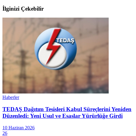
İlginizi Çekebilir
Haberler
TEDAŞ Dağıtım Tesisleri Kabul Süreçlerini Yeniden
Düzenledi: Yeni Usul ve Esaslar Yürürlüğe Girdi
10 Haziran 2026
26