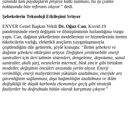
yanında tüm paydaşların projeye katkı sunması, bu işi çözme
noktasında bize referans oluyor.”
dedi.
Şebekelerin Teknoloji Etkileşimi Srtıyor
ENVER Genel Başkan Vekili
Dr. Oğuz Can
, Kovid-19
pandemisinde enerji değişimi ve dönüşümünün hızlandığına vurgu
yaptı. Can, dağıtım şirketlerinin modellerinin ve hizmetlerinin üreten
tüketicilerin varlığı, elektrikli araçların yaygınlaşmasıyla
çeşitlendiğini dile getirerek, şöyle konuştu:
“İletim şebekesi ve
dağıtım şebekesi etkileşimi artıyor. Değişken yenilenebilir enerji
santralleri için ileri tahmin sistemleri, dengeleme, depolama, sanal
santraller, akıllı şarj, nesnelerin interneti, blok zincir gibi birtakım
modeller, değişimin öncüleri arasında yerini alıyor. Enerji
verimliliği, enerji maliyetlerinin yükünün azaltılması, enerjide arz
güvenliğinin sağlanması, dışa bağımlılığın azaltılması ve iklim
değişikliği ile düşük karbonlu ekonomiye geçiş gibi stratejik
faaliyetler bu doğrultuda bütün olarak karşımıza çıkıyor.”