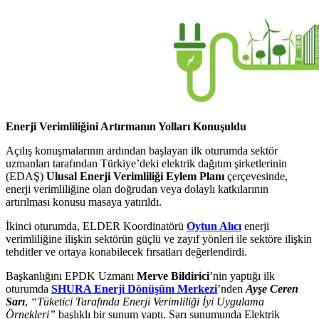
Enerji Verimliliğini Artırmanın Yolları Konuşuldu
Açılış konuşmalarının ardından başlayan ilk oturumda sektör
uzmanları tarafından Türkiye’deki elektrik dağıtım şirketlerinin
(EDAŞ)
Ulusal Enerji Verimliliği Eylem Planı
çerçevesinde,
enerji verimliliğine olan doğrudan veya dolaylı katkılarının
artırılması konusu masaya yatırıldı.
İkinci oturumda, ELDER Koordinatörü
Oytun Alıcı
enerji
verimliliğine ilişkin sektörün güçlü ve zayıf yönleri ile sektöre ilişkin
tehditler ve ortaya konabilecek fırsatları değerlendirdi.
Başkanlığını EPDK Uzmanı
Merve Bildirici
’nin yaptığı ilk
oturumda
SHURA Enerji Dönüşüm Merkezi
’nden
Ayşe Ceren
Sarı
,
“Tüketici Tarafında Enerji Verimliliği İyi Uygulama
Örnekleri”
başlıklı bir sunum yaptı. Sarı sunumunda Elektrik