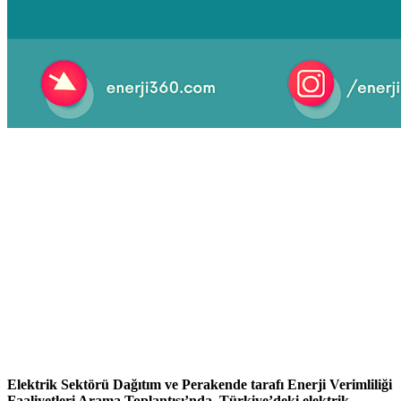
Elektrik Sektörü Dağıtım ve Perakende tarafı Enerji Verimliliği
Faaliyetleri Arama Toplantısı’nda, Türkiye’deki elektrik