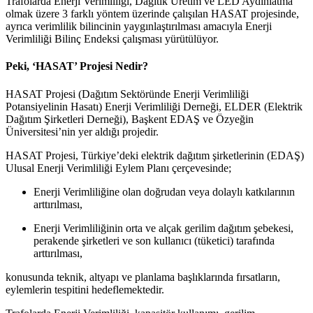
Trafolarda Enerji Verimliliği, Dağıtık Üretim ve LED Aydınlatma
olmak üzere 3 farklı yöntem üzerinde çalışılan HASAT projesinde,
ayrıca verimlilik bilincinin yaygınlaştırılması amacıyla Enerji
Verimliliği Bilinç Endeksi çalışması yürütülüyor.
Peki, ‘HASAT’ Projesi Nedir?
HASAT Projesi (Dağıtım Sektöründe Enerji Verimliliği
Potansiyelinin Hasatı) Enerji Verimliliği Derneği, ELDER (Elektrik
Dağıtım Şirketleri Derneği), Başkent EDAŞ ve Özyeğin
Üniversitesi’nin yer aldığı projedir.
HASAT Projesi, Türkiye’deki elektrik dağıtım şirketlerinin (EDAŞ)
Ulusal Enerji Verimliliği Eylem Planı çerçevesinde;
Enerji Verimliliğine olan doğrudan veya dolaylı katkılarının
arttırılması,
Enerji Verimliliğinin orta ve alçak gerilim dağıtım şebekesi,
perakende şirketleri ve son kullanıcı (tüketici) tarafında
arttırılması,
konusunda teknik, altyapı ve planlama başlıklarında fırsatların,
eylemlerin tespitini hedeflemektedir.