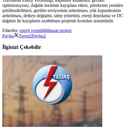
Trafolarda Enerji Verimliliği, kapasitör kullanımı, gerilim
optimizasyonu, dağıtık üretimin kayıplara etkisi, şebekenin yeniden
şekillendirilmesi, gerilim seviyesinin arttırılması, yük kapasitesinin
arttırılması, iletken değişimi, talep yönetimi, enerji depolama ve DC
dağıtım ile kayıpların azaltılması projenin konuları arasındadır.
Etiketler:
enerji verimliliği
hasat projesi
Paylaş
Tweet
2
Paylaş
2
İlginizi Çekebilir