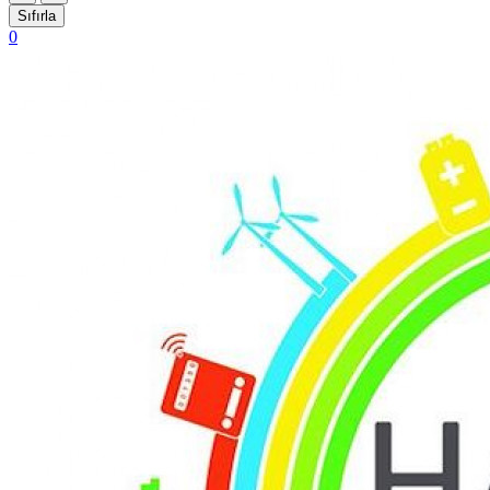
Sıfırla
0