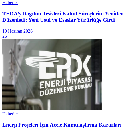
Haberler
TEDAŞ Dağıtım Tesisleri Kabul Süreçlerini Yeniden
Düzenledi: Yeni Usul ve Esaslar Yürürlüğe Girdi
10 Haziran 2026
26
Haberler
Enerji Projeleri İçin Acele Kamulaştırma Kararları