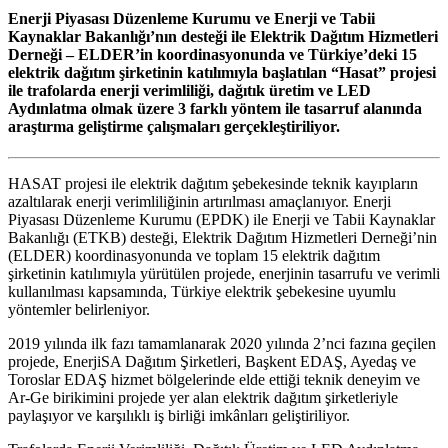
Enerji Piyasası Düzenleme Kurumu ve Enerji ve Tabii
Kaynaklar Bakanlığı’nın desteği ile Elektrik Dağıtım Hizmetleri
Derneği – ELDER’in koordinasyonunda ve Türkiye’deki 15
elektrik dağıtım şirketinin katılımıyla başlatılan “Hasat” projesi
ile trafolarda enerji verimliliği, dağıtık üretim ve LED
Aydınlatma olmak üzere 3 farklı yöntem ile tasarruf alanında
araştırma geliştirme çalışmaları gerçekleştiriliyor.
HASAT projesi ile elektrik dağıtım şebekesinde teknik kayıpların
azaltılarak enerji verimliliğinin artırılması amaçlanıyor. Enerji
Piyasası Düzenleme Kurumu (EPDK) ile Enerji ve Tabii Kaynaklar
Bakanlığı (ETKB) desteği, Elektrik Dağıtım Hizmetleri Derneği’nin
(ELDER) koordinasyonunda ve toplam 15 elektrik dağıtım
şirketinin katılımıyla yürütülen projede, enerjinin tasarrufu ve verimli
kullanılması kapsamında, Türkiye elektrik şebekesine uyumlu
yöntemler belirleniyor.
2019 yılında ilk fazı tamamlanarak 2020 yılında 2’nci fazına geçilen
projede, EnerjiSA Dağıtım Şirketleri, Başkent EDAŞ, Ayedaş ve
Toroslar EDAŞ hizmet bölgelerinde elde ettiği teknik deneyim ve
Ar-Ge birikimini projede yer alan elektrik dağıtım şirketleriyle
paylaşıyor ve karşılıklı iş birliği imkânları geliştiriliyor.