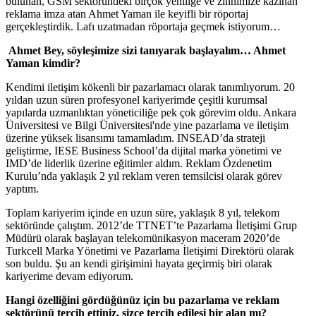
bulunan, GSM sektöründeki birçok yeniliğe ve zihnimize kazınan
reklama imza atan Ahmet Yaman ile keyifli bir röportaj
gerçekleştirdik. Lafı uzatmadan röportaja geçmek istiyorum…
Ahmet Bey, söyleşimize sizi tanıyarak başlayalım… Ahmet
Yaman kimdir?
Kendimi iletişim kökenli bir pazarlamacı olarak tanımlıyorum. 20
yıldan uzun süren profesyonel kariyerimde çeşitli kurumsal
yapılarda uzmanlıktan yöneticiliğe pek çok görevim oldu. Ankara
Üniversitesi ve Bilgi Üniversitesi'nde yine pazarlama ve iletişim
üzerine yüksek lisansımı tamamladım. INSEAD’da strateji
geliştirme, IESE Business School’da dijital marka yönetimi ve
IMD’de liderlik üzerine eğitimler aldım. Reklam Özdenetim
Kurulu’nda yaklaşık 2 yıl reklam veren temsilcisi olarak görev
yaptım.
Toplam kariyerim içinde en uzun süre, yaklaşık 8 yıl, telekom
sektöründe çalıştım. 2012’de TTNET’te Pazarlama İletişimi Grup
Müdürü olarak başlayan telekomünikasyon maceram 2020’de
Turkcell Marka Yönetimi ve Pazarlama İletişimi Direktörü olarak
son buldu. Şu an kendi girişimini hayata geçirmiş biri olarak
kariyerime devam ediyorum.
Hangi özelliğini gördüğünüz için bu pazarlama ve reklam
sektörünü tercih ettiniz, sizce tercih edilesi bir alan mı?