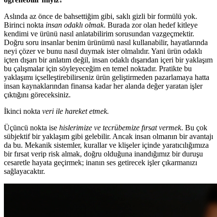
Aslında az önce de bahsettiğim gibi, saklı gizli bir formülü yok.
Birinci nokta
insan odaklı olmak
. Burada zor olan hedef kitleye
kendimi ve ürünü nasıl anlatabilirim sorusundan vazgeçmektir.
Doğru soru insanlar benim ürünümü nasıl kullanabilir, hayatlarında
neyi çözer ve bunu nasıl duymak ister olmalıdır. Yani ürün odaklı
içten dışarı bir anlatım değil, insan odaklı dışarıdan içeri bir yaklaşım
bu çalışmalar için söyleyeceğim en temel noktadır. Pratikte bu
yaklaşımı içselleştirebilirseniz ürün geliştirmeden pazarlamaya hatta
insan kaynaklarından finansa kadar her alanda değer yaratan işler
çıktığını göreceksiniz.
İkinci nokta
veri ile hareket etmek.
Üçüncü nokta ise
hislerimize ve tecrübemize fırsat vermek
. Bu çok
sübjektif bir yaklaşım gibi gelebilir. Ancak insan olmanın bir avantajı
da bu. Mekanik sistemler, kurallar ve klişeler içinde yaratıcılığımıza
bir fırsat verip risk almak, doğru olduğuna inandığımız bir duruşu
cesaretle hayata geçirmek; inanın ses getirecek işler çıkarmanızı
sağlayacaktır.