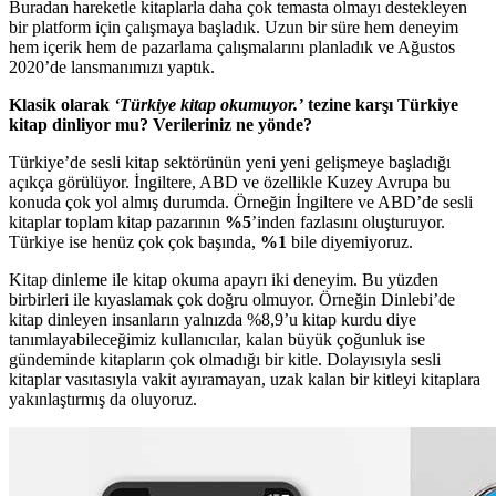
Buradan hareketle kitaplarla daha çok temasta olmayı destekleyen
bir platform için çalışmaya başladık. Uzun bir süre hem deneyim
hem içerik hem de pazarlama çalışmalarını planladık ve Ağustos
2020’de lansmanımızı yaptık.
Klasik olarak
‘Türkiye kitap okumuyor.’
tezine karşı Türkiye
kitap dinliyor mu? Verileriniz ne yönde?
Türkiye’de sesli kitap sektörünün yeni yeni gelişmeye başladığı
açıkça görülüyor. İngiltere, ABD ve özellikle Kuzey Avrupa bu
konuda çok yol almış durumda. Örneğin İngiltere ve ABD’de sesli
kitaplar toplam kitap pazarının
%5
’inden fazlasını oluşturuyor.
Türkiye ise henüz çok çok başında,
%1
bile diyemiyoruz.
Kitap dinleme ile kitap okuma apayrı iki deneyim. Bu yüzden
birbirleri ile kıyaslamak çok doğru olmuyor. Örneğin Dinlebi’de
kitap dinleyen insanların yalnızda %8,9’u kitap kurdu diye
tanımlayabileceğimiz kullanıcılar, kalan büyük çoğunluk ise
gündeminde kitapların çok olmadığı bir kitle. Dolayısıyla sesli
kitaplar vasıtasıyla vakit ayıramayan, uzak kalan bir kitleyi kitaplara
yakınlaştırmış da oluyoruz.