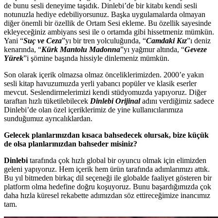
de bunu sesli deneyime taşıdık. Dinlebi’de bir kitabı kendi sesli
notunuzla hediye edebiliyorsunuz. Başka uygulamalarda olmayan
diğer önemli bir özellik de Ortam Sesi ekleme. Bu özellik sayesinde
ekleyeceğiniz ambiyans sesi ile o ortamda gibi hissetmeniz mümkün.
Yani “
Suç ve Ceza
”yı bir tren yolculuğunda, “
Camdaki Kız
”ı deniz
kenarında, “
Kürk Mantolu Madonna
”yı yağmur altında, “
Geveze
Yürek
”i şömine başında hissiyle dinlemeniz mümkün.
Son olarak içerik olmazsa olmaz önceliklerimizden. 2000’e yakın
sesli kitap havuzumuzda yerli yabancı popüler ve klasik eserler
mevcut. Seslendirmelerimizi kendi stüdyomuzda yapıyoruz. Diğer
taraftan hızlı tüketilebilecek
Dinlebi Orijinal
adını verdiğimiz sadece
Dinlebi’de olan özel içeriklerimiz de yine kullanıcılarımıza
sunduğumuz ayrıcalıklardan.
Gelecek planlarınızdan kısaca bahsedecek olursak, bize küçük
de olsa planlarınızdan bahseder misiniz?
Dinlebi
tarafında çok hızlı global bir oyuncu olmak için elimizden
geleni yapıyoruz. Hem içerik hem ürün tarafında adımlarımızı attık.
Bu yıl bitmeden birkaç dil seçeneği ile globalde faaliyet gösteren bir
platform olma hedefine doğru koşuyoruz. Bunu başardığımızda çok
daha hızla küresel rekabette adımızdan söz ettireceğimize inancımız
tam.