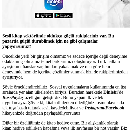
Sesli kitap sektöründe oldukça güçlü rakipleriniz var. Bu
pazarda güçlü durabilmek için ne gibi çalışmalar
yapıyorsunuz?
Öncelikle yerli bir girişim olmamız ve sadece içeriğe değil deneyime
odaklanmış olmamız temel farklarımızı oluşturuyor. Türk halkını
ayrıştıran nüanslar var, bunları yakalamak ve ona göre hem
deneyimde hem de içerikte çözümler sunmak bizi de rakiplerimizden
ayrıştırıyor.
Şöyle örneklendirebiliriz, Sosyal uygulamaların kullanımında en üst
sıralarda yer alan ülkelerden biriyiz. Buradan hareketle
Dinlebi
’de
Bas-Paylaş
özelliğini geliştirdik. Bunu yapan ilk ve tek
uygulamayız. Şöyle ki, kitabı dinlerken dilediğiniz kısmı player’da
tek tuşa basılı tutarak sesli kaydedebiliyor ve
Instagram
/
Facebook
hikayenizde doğrudan paylaşabiliyorsunuz.
Diğer bir özelliğimiz de kitap hediye etme. Bir alışkanlık olarak
kitap hediye edilirken kapağına veya ilk sayfasına bir not yazılır. Biz