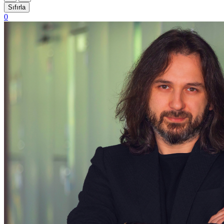
Sıfırla
0