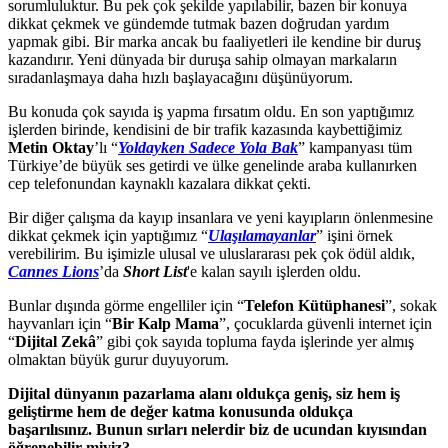
sorumluluktur. Bu pek çok şekilde yapılabilir, bazen bir konuya
dikkat çekmek ve gündemde tutmak bazen doğrudan yardım
yapmak gibi. Bir marka ancak bu faaliyetleri ile kendine bir duruş
kazandırır. Yeni dünyada bir duruşa sahip olmayan markaların
sıradanlaşmaya daha hızlı başlayacağını düşünüyorum.
Bu konuda çok sayıda iş yapma fırsatım oldu. En son yaptığımız
işlerden birinde, kendisini de bir trafik kazasında kaybettiğimiz
Metin Oktay
’lı “
Yoldayken Sadece Yola Bak
” kampanyası tüm
Türkiye’de büyük ses getirdi ve ülke genelinde araba kullanırken
cep telefonundan kaynaklı kazalara dikkat çekti.
Bir diğer çalışma da kayıp insanlara ve yeni kayıpların önlenmesine
dikkat çekmek için yaptığımız “
Ulaşılamayanlar
” işini örnek
verebilirim. Bu işimizle ulusal ve uluslararası pek çok ödül aldık,
Cannes Lions
’da
Short List
'e kalan sayılı işlerden oldu.
Bunlar dışında görme engelliler için “
Telefon Kütüphanesi
”, sokak
hayvanları için “
Bir Kalp Mama
”, çocuklarda güvenli internet için
“
Dijital Zekâ
” gibi çok sayıda topluma fayda işlerinde yer almış
olmaktan büyük gurur duyuyorum.
Dijital dünyanın pazarlama alanı oldukça geniş, siz hem iş
geliştirme hem de değer katma konusunda oldukça
başarılısınız. Bunun sırları nelerdir biz de ucundan kıyısından
öğrenebilir miyiz?