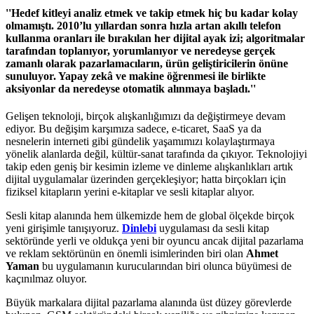
''Hedef kitleyi analiz etmek ve takip etmek hiç bu kadar kolay
olmamıştı. 2010’lu yıllardan sonra hızla artan akıllı telefon
kullanma oranları ile bırakılan her dijital ayak izi; algoritmalar
tarafından toplanıyor, yorumlanıyor ve neredeyse gerçek
zamanlı olarak pazarlamacıların, ürün geliştiricilerin önüne
sunuluyor. Yapay zekâ ve makine öğrenmesi ile birlikte
aksiyonlar da neredeyse otomatik alınmaya başladı.''
Gelişen teknoloji, birçok alışkanlığımızı da değiştirmeye devam
ediyor. Bu değişim karşımıza sadece, e-ticaret, SaaS ya da
nesnelerin interneti gibi gündelik yaşamımızı kolaylaştırmaya
yönelik alanlarda değil, kültür-sanat tarafında da çıkıyor. Teknolojiyi
takip eden geniş bir kesimin izleme ve dinleme alışkanlıkları artık
dijital uygulamalar üzerinden gerçekleşiyor; hatta birçokları için
fiziksel kitapların yerini e-kitaplar ve sesli kitaplar alıyor.
Sesli kitap alanında hem ülkemizde hem de global ölçekde birçok
yeni girişimle tanışıyoruz.
Dinlebi
uygulaması da sesli kitap
sektöründe yerli ve oldukça yeni bir oyuncu ancak dijital pazarlama
ve reklam sektörünün en önemli isimlerinden biri olan
Ahmet
Yaman
bu uygulamanın kurucularından biri olunca büyümesi de
kaçınılmaz oluyor.
Büyük markalara dijital pazarlama alanında üst düzey görevlerde