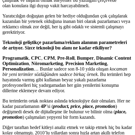
çalışmak ve başarılı olmak isteyenler bu yazdığım çerçevede
olan konulara ilgi duyup vakit harcayabilmeli.
Yaratıcılığın doğuştan gelen bir hediye olduğundan çok çalışılarak
kazanılan bir yetenek olduğuna inanan biri olarak pazarlamacı veya
reklamcı olmak zor değil, her iş gibi odaklı ve sistemli çalışmayı
gerektiriyor.
Teknoloji geliştikçe pazarlama/reklam alanının parametreleri
de artıyor. Sizce teknoloji bu alanı ne kadar etkiliyor?
Programatik
,
CPC
,
CPM
,
Pre-Roll
,
Bumper
,
Dinamic Content
Optimization
,
Nöromarketing
,
Precision Marketing
,
Personalization
… Bunlar sadece son 8-10 yılda oluşan
kocaman
bir yeni terimler sözlüğünden sadece birkaç örnek
. Bu terimleri hep
hayatında varmış gibi kullanan beyaz yakalı pazarlama
profesyonelleri hiç yadırgamadan her gün yenilerini konuşma
dillerine eklemeye devam ediyor.
Bu terimlerin ortak noktası aslında teknolojiye dair olmaları. Her ne
kadar pazarlamanın
4P
’si (
product, price, place, promotion
)
değişmedi desek de dijitalleşme ile bulunur ve bilinir olma (
place,
promotion
) çalışmaları yepyeni bir form kazandı.
Diğer taraftan hedef kitleyi analiz etmek ve takip etmek hiç bu kadar
kolay olmamıştı. 2010’lu yıllardan sonra hızla artan akıllı telefon