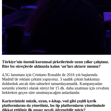
Türkiye’nin önemli kurumsal şirketlerinde uzun yıllar çalıştınız.
Bize bu süreçlerde aklınızda kalan ‘an’ları aktarır mısınız?
4,5G lansmanı için Cristiano Ronaldo ile 2016 yılı başlarında
Madrid’de reklam çekimi yapıyoruz. 3 saatlik çekim hakkımızı
doldurduk ancak tüm sahneleri tamamlayamadık. Kampanyadan
sorumlu yönetici olarak süreyi bir 15 dk. daha uzatması için cevabını
beklerken geçen süre unutmayacağım anlardandır.
Kariyerinizde müzik, oyun, e-kitap, vod gibi çeşitli içerik
platformlarını da yönettiniz, bu tip platformların yönetiminde
dikkat ettiğiniz ilk unsur neydi, öğrenebilir miyiz?