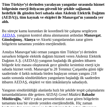
Tüm Türkiye’yi derinden yaralayan yangınlar sırasında hizmet
bölgesinin enerji ihtiyacını güvenli bir şekilde sağlamak
hedefiyle ilk günden beri sahada olan Akdeniz Elektrik Dağıtım
(AEDAŞ), tüm kaynak ve ekipleri ile Manavgat’ın yanında yer
aldı.
Bu süreçte kamu kurumları ile koordineli bir çalışma sergileyen
AEDAŞ
, yangının kontrol altına alınmasının ardından
Manavgat
,
Gündoğmuş
,
Alanya
ve Akseki yangınlarından zarar gören
bölgelerin tamamını yeniden enerjilendirdi.
Antalya Manavgat’taki orman yangını tüm Türkiye’yi derinden
sarsarken bölgede elektrik dağıtım hizmeti veren Akdeniz Elektrik
Dağıtım A.Ş. (AEDAŞ) yangının başladığı ilk günden itibaren
bölgede kriz masası oluşturarak gece gündüz kesintisiz enerji için
sahada hizmet verdi. Manavgat’ta 28 Temmuz Çarşamba günü öğle
saatlerinde 4 farklı noktada birden başlayan orman yangını 218
saatin sonunda söndürülürken yangınların başladığı ilk saatlerden
itibaren AEDAŞ, ekipleri ve tüm imkânlarıyla sahadaydı.
Yangının söndürüldüğü alanlarda hızlı bir şekilde tespit çalışmalarını
tamamladıklarını dile getiren
AEDAŞ Genel Müdürü
Bahadır
Müdüroğlu,
“400’e yakın personelimizle zarar gören bölgelerin
tamamını kısa bir sürede yeniden enerjilendirdik. Hiç zaman