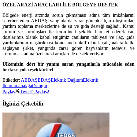
ÖZEL ARAZİ ARAÇLARI İLE BÖLGEYE DESTEK
Bölgede enerji arzında sorun çıkmaması adına tüm imkânlarını
seferber eden AEDAŞ yangınlarda zarar görenler için oluşturulan
yardım toplama merkezlerine de su ve gıda desteği sağladı. Kamu
kurum ve kuruluşları ile koordineli şekilde hareket ederek can
dostlarımız olarak kabul ettiğimiz canlıların tahliyesi ve ilaç, gıda
yardımlarının ulaştırılması konusunda aktif olarak çalışmalara katkı
sağlayan şirket, yangında zarar gören hayvanların tedavisi ve
korunması adına özel arazi araçları ile destek veriyor.
Ülkemizin dört bir yanını saran yangınlarla mücadele eden
herkese çok teşekkürler!
Etiketler:
AEDAŞ
EDAŞ
Elektrik Dağıtım
Elektrik
İletimi
manavgat
Yangın
Paylaş
Tweet
1
Paylaş
2
İlginizi Çekebilir