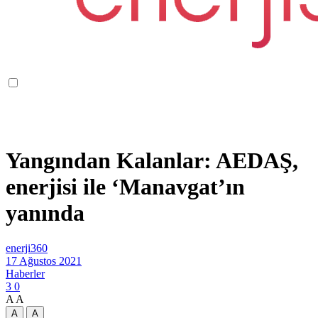
Yangından Kalanlar: AEDAŞ,
enerjisi ile ‘Manavgat’ın
yanında
enerji360
17 Ağustos 2021
Haberler
3
0
A
A
A
A