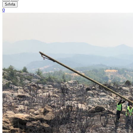
Sıfırla
0