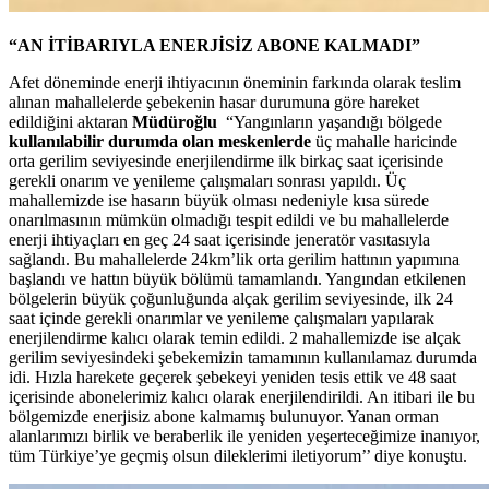
“AN İTİBARIYLA ENERJİSİZ ABONE KALMADI”
Afet döneminde enerji ihtiyacının öneminin farkında olarak teslim
alınan mahallelerde şebekenin hasar durumuna göre hareket
edildiğini aktaran
Müdüroğlu
“Yangınların yaşandığı bölgede
kullanılabilir durumda olan meskenlerde
üç mahalle haricinde
orta gerilim seviyesinde enerjilendirme ilk birkaç saat içerisinde
gerekli onarım ve yenileme çalışmaları sonrası yapıldı. Üç
mahallemizde ise hasarın büyük olması nedeniyle kısa sürede
onarılmasının mümkün olmadığı tespit edildi ve bu mahallelerde
enerji ihtiyaçları en geç 24 saat içerisinde jeneratör vasıtasıyla
sağlandı. Bu mahallelerde 24km’lik orta gerilim hattının yapımına
başlandı ve hattın büyük bölümü tamamlandı. Yangından etkilenen
bölgelerin büyük çoğunluğunda alçak gerilim seviyesinde, ilk 24
saat içinde gerekli onarımlar ve yenileme çalışmaları yapılarak
enerjilendirme kalıcı olarak temin edildi. 2 mahallemizde ise alçak
gerilim seviyesindeki şebekemizin tamamının kullanılamaz durumda
idi. Hızla harekete geçerek şebekeyi yeniden tesis ettik ve 48 saat
içerisinde abonelerimiz kalıcı olarak enerjilendirildi. An itibari ile bu
bölgemizde enerjisiz abone kalmamış bulunuyor. Yanan orman
alanlarımızı birlik ve beraberlik ile yeniden yeşerteceğimize inanıyor,
tüm Türkiye’ye geçmiş olsun dileklerimi iletiyorum’’ diye konuştu.