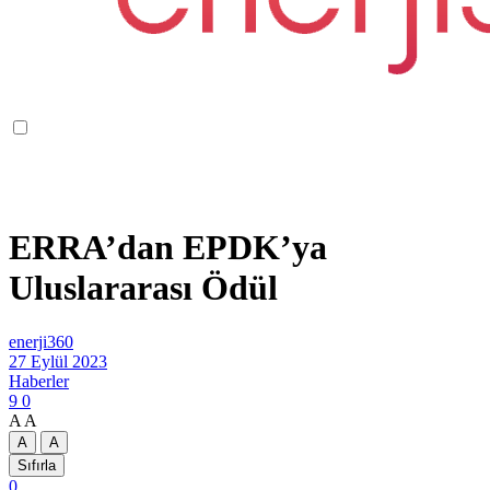
ERRA’dan EPDK’ya
Uluslararası Ödül
enerji360
27 Eylül 2023
Haberler
9
0
A
A
A
A
Sıfırla
0