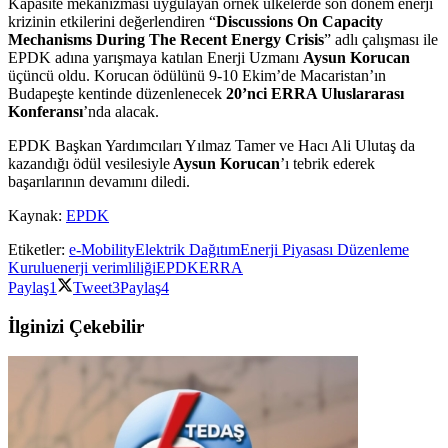
Kapasite mekanizması uygulayan örnek ülkelerde son dönem enerji
krizinin etkilerini değerlendiren “
Discussions On Capacity
Mechanisms During The Recent Energy Crisis
” adlı çalışması ile
EPDK adına yarışmaya katılan Enerji Uzmanı
Aysun Korucan
üçüncü oldu. Korucan ödülünü 9-10 Ekim’de Macaristan’ın
Budapeşte kentinde düzenlenecek
20’nci ERRA Uluslararası
Konferansı
’nda alacak.
EPDK Başkan Yardımcıları Yılmaz Tamer ve Hacı Ali Ulutaş da
kazandığı ödül vesilesiyle
Aysun Korucan
’ı tebrik ederek
başarılarının devamını diledi.
Kaynak:
EPDK
Etiketler:
e-Mobility
Elektrik Dağıtım
Enerji Piyasası Düzenleme
Kurulu
enerji verimliliği
EPDK
ERRA
Paylaş
1
Tweet
3
Paylaş
4
İlginizi Çekebilir