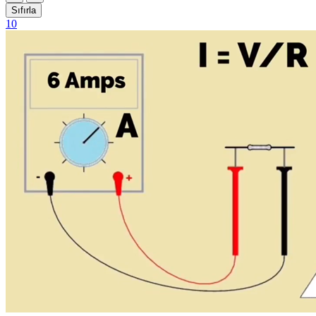
Sıfırla
10