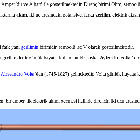
 Amper’dir ve A harfi ile gösterilmektedir. Direnç birimi Ohm, sembol
iktarına
akım
, iki uç arasındaki potansiyel farka
gerilim
, elektrik akış
el fark yani
gerilimin
birimidir, sembolü ise V olarak gösterilmektedir.
 gerilim denir günlük hayatta kullanılan bir başka söylem ise voltaj’ dı
i
Alessandro Volta
‘dan (1745-1827) gelmektedir. Volta günlük hayatta ku
n, bir amper’lik elektrik akımı geçmesi halinde direncin iki ucu arasınd