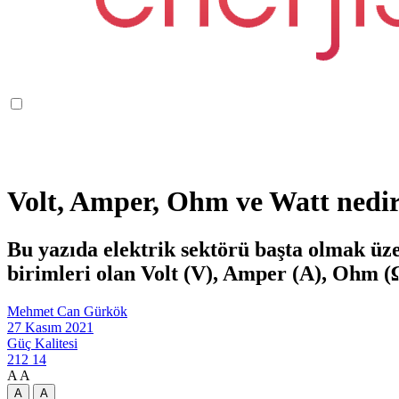
Volt, Amper, Ohm ve Watt nedi
Bu yazıda elektrik sektörü başta olmak üz
birimleri olan Volt (V), Amper (A), Ohm (Ω
Mehmet Can Gürkök
27 Kasım 2021
Güç Kalitesi
212
14
A
A
A
A