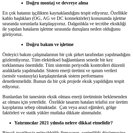
Doğru montaj ve devreye alma
En çok hatanın işçilikten kaynaklandığını tespit ediyoruz. Özellikle
kablo başlıkları (OG, AG ve DC konnektörler) konusunda işletme
sırasında sorunlarla karşılaşıyoruz. Dalgınlıkla ve tecrübe eksikliği
ile yapılan hataların işletme sırasında duruşlara neden olduğunu
görüyoruz.
Doğru bakım ve işletme
Önleyici bakım çalışmalarının bir çok şirket tarafından yapılmadığını
gözlemliyoruz. Tüm elektriksel bağlantıların senede bir kez
torklanması önemlidir. Tüm sistemin periyodik kontrolleri düzenli
aralıklarla yapılmalıdır. Sistem enerji üretimi ve ışınım verileri
(sensör vasıtasıyla) karşılaştırılarak sistem performansı
denetlenmelidir. Bunun da bir çok projede eksik yapıldığını tespit
ediyoruz.
Bunlardan bir tanesinin eksik olması enerji üretiminin beklenenden
az olması için yeterlidir. Özelikle tasarım hataları telafisi zor üretim
kayıplarına sebep olmaktadır. Çatı veya arazi eğimleri, gölge
faktörleri ve statik yükler mutlaka dikkate alınmalıdır.
Yatırımcılar 2021 yılında nelere dikkat etmelidir?
Birçok tecrübesiz müteahhitlik firmasının, verimliliği düşürmesine