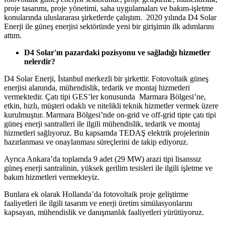
proje tasarımı, proje yönetimi, saha uygulamaları ve bakım-işletme
konularında uluslararası şirketlerde çalıştım. 2020 yılında D4 Solar
Enerji ile güneş enerjisi sektöründe yeni bir girişimin ilk adımlarını
attım.
D4 Solar'ın pazardaki pozisyonu ve sağladığı hizmetler
nelerdir?
D4 Solar Enerji, İstanbul merkezli bir şirkettir. Fotovoltaik güneş
enerjisi alanında, mühendislik, tedarik ve montaj hizmetleri
vermektedir. Çatı tipi GES’ler konusunda Marmara Bölgesi’ne,
etkin, hızlı, müşteri odaklı ve nitelikli teknik hizmetler vermek üzere
kurulmuştur. Marmara Bölgesi’nde on-grid ve off-grid tipte çatı tipi
güneş enerji santralleri ile ilgili mühendislik, tedarik ve montaj
hizmetleri sağlıyoruz. Bu kapsamda TEDAŞ elektrik projelerinin
hazırlanması ve onaylanması süreçlerini de takip ediyoruz.
Ayrıca Ankara’da toplamda 9 adet (29 MW) arazi tipi lisanssız
güneş enerji santralinin, yüksek gerilim tesisleri ile ilgili işletme ve
bakım hizmetleri vermekteyiz.
Bunlara ek olarak Hollanda’da fotovoltaik proje geliştirme
faaliyetleri ile ilgili tasarım ve enerji üretim simülasyonlarını
kapsayan, mühendislik ve danışmanlık faaliyetleri yürütüyoruz.