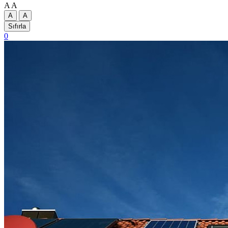
A
A
A
A
Sıfırla
0