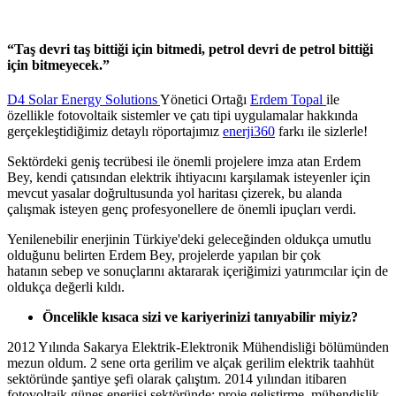
“Taş devri taş bittiği için bitmedi, petrol devri de petrol bittiği
için bitmeyecek.”
D4 Solar Energy Solutions
Yönetici Ortağı
Erdem Topal
ile
özellikle fotovoltaik sistemler ve çatı tipi uygulamalar hakkında
gerçekleştidiğimiz detaylı röportajımız
enerji360
farkı ile sizlerle!
Sektördeki geniş tecrübesi ile önemli projelere imza atan Erdem
Bey, kendi çatısından elektrik ihtiyacını karşılamak isteyenler için
mevcut yasalar doğrultusunda yol haritası çizerek, bu alanda
çalışmak isteyen genç profesyonellere de önemli ipuçları verdi.
Yenilenebilir enerjinin Türkiye'deki geleceğinden oldukça umutlu
olduğunu belirten Erdem Bey, projelerde yapılan bir çok
hatanın sebep ve sonuçlarını aktararak içeriğimizi yatırımcılar için de
oldukça değerli kıldı.
Öncelikle kısaca sizi ve kariyerinizi tanıyabilir miyiz?
2012 Yılında Sakarya Elektrik-Elektronik Mühendisliği bölümünden
mezun oldum. 2 sene orta gerilim ve alçak gerilim elektrik taahhüt
sektöründe şantiye şefi olarak çalıştım. 2014 yılından itibaren
fotovoltaik güneş enerjisi sektöründe; proje geliştirme, mühendislik,