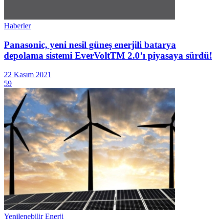
Haberler
Panasonic, yeni nesil güneş enerjili batarya
depolama sistemi EverVoltTM 2.0’ı piyasaya sürdü!
22 Kasım 2021
59
Yenilenebilir Enerji