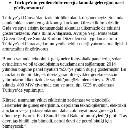
Türkiye'nin yenilenebilir enerji alanında geleceğini nasıl
görüyorsunuz?
Türkiye’yi Dünya’dan izole bir ülke olarak düşünemeyiz. Şu anda
pandemiden sonra en çok konuşulan konu küresel iklim krizidir.
Gıda ve suya erişim konusundaki sıkıntılar ülkemizde de etkisini
göstermektedir. Paris İklim Anlaşması, Avrupa Yeşil Mutabakatı
(Green Deal) ve Sınırda Karbon Düzenlemesi uygulamalarının
Türkiye’deki ihracatçılarının yenilenebilir enerji yatırımlarına ilgisini
arttıracağını öngörüyoruz.
Bunun yanında teknolojik gelişmeler fotovoltaik panellerin, solar
eviricilerin ve pil teknolojisinin ucuzlamasını sağlamıştır. 2014
yılından bugüne panel fiyatları %50’ye yakın düşüş göstermiştir. Bu
ucuzlama ile birlikte, ek döviz garantili teşvikler gerekmeksizin
yatırımların ülkemizde de yapıldığını gözlemlemekteyiz. 2020
yılında 400 MW civarında çatı ve arazi tipi GES uygulaması
Türkiye’de yapılmıştır.
Küresel ısınmanın yıkıcı etkilerinin zorlaması ve teknolojik
ilerlemeler ile güneş enerjisinin, depolama teknolojilerinin, elektrikli
araçların ve şarj istasyonlarının daha çok hayatımıza gireceği bir
döneme giriyoruz. Eski Suudi Petrol Bakanı’nın söylediği gibi: “Taş
devri taş bittiği için bitmedi, petrol devri de petrol bittiği için
bitmeyecek.”