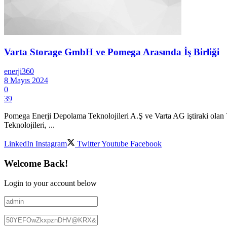
Varta Storage GmbH ve Pomega Arasında İş Birliği
enerji360
8 Mayıs 2024
0
39
Pomega Enerji Depolama Teknolojileri A.Ş ve Varta AG iştiraki olan
Teknolojileri, ...
LinkedIn
Instagram
Twitter
Youtube
Facebook
Welcome Back!
Login to your account below